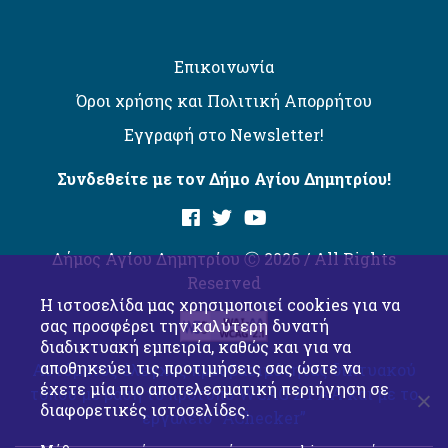
Επικοινωνία
Όροι χρήσης και Πολιτική Απορρήτου
Εγγραφή στο Newsletter!
Συνδεθείτε με τον Δήμο Αγίου Δημητρίου!
Δήμος Αγίου Δημητρίου Ⓒ 2026 / All Rights
Reserved
Η ιστοσελίδα μας χρησιμοποιεί cookies για να
σας προσφέρει την καλύτερη δυνατή
διαδικτυακή εμπειρία, καθώς και για να
αποθηκεύει τις προτιμήσεις σας ώστε να
Αυτόματος έλεγχος προσβασιμότητας δικτυακού
έχετε μία πιο αποτελεσματική περιήγηση σε
τόπου με βάση το πρότυπο WCAG 2.1 AA και με το
διαφορετικές ιστοσελίδες.
εργαλείο “AChecker”