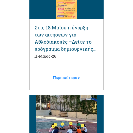
Στις 18 Μαΐου η έναρξη
των αιτήσεων για
Αθλοδιακοπές –Δείτε το
πρόγραμμα δημιουργικής
απασχόλησης και τα
11-Μάιος-26
απαιτούμενα
δικαιολογητικά
Περισσότερα >