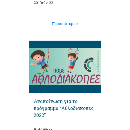
την περίοδο των
20-Ιούν-22
“Αθλοδιακοπών 2022”
Περισσότερα >
Ανακοίνωση για το
πρόγραμμα “Αθλοδιακοπές
2022”
16-Ιούν-22