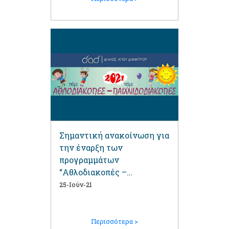
Σημαντική ανακοίνωση για
την έναρξη των
προγραμμάτων
“Αθλοδιακοπές –
Παιχνιδοδιακοπές 2021”
25-Ιούν-21
Περισσότερα >