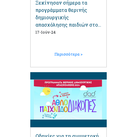
Ξεκίνησαν σήμερα τα
προγράμματα θερινής
δημιουργικής
απασχόλησης παιδιών στον
Άγιο Δημήτριο
17-Ιούν-24
Περισσότερα >
Οδηγίες για τη συμμετοχή