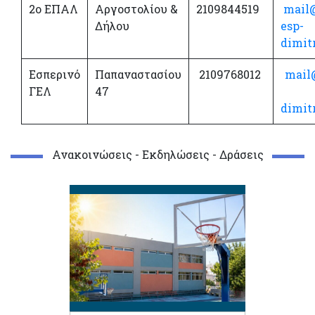
2ο ΕΠΑΛ
Αργοστολίου &
2109844519
mail
Δήλου
esp-
dimitr
Εσπερινό
Παπαναστασίου
2109768012
mail
ΓΕΛ
47
dimitr
Ανακοινώσεις - Εκδηλώσεις - Δράσεις