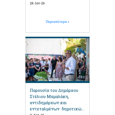
28-Ιαν-26
Περισσότερα >
Παρουσία του Δημάρχου
Στέλιου Μαμαλάκη,
αντιδημάρχων και
εντεταλμένων δημοτικών
συμβούλων ο αγιασμός στα
11-Σεπ-25