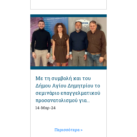
Με τη συμβολή και του
Δήμου Αγίου Δημητρίου το
σεμινάριο επαγγελματικού
προσανατολισμού για
παιδιά Γ΄ Γυμνασίου και Α΄
14-Μαρ-24
Λυκείου στο 1ο ΕΠΑΛ
Περισσότερα >