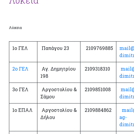
Λύκεια
Λύκεια
1ο ΓΕΛ
Παπάγου 23
2109769885
mail@
dimitr
2ο ΓΕΛ
Αγ. Δημητρίου
2109318310
mail
198
dimitr
3ο ΓΕΛ
Αργοστολίου &
2109851008
mail
Σάμου
dimitr
1ο ΕΠΑΛ
Αργοστολίου &
2109884862
mail
Δήλου
ag-
dimitr