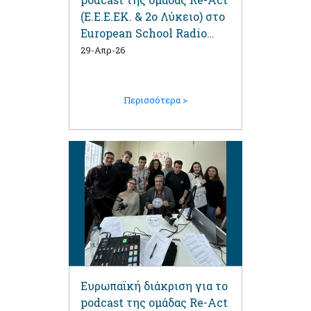
(Ε.Ε.Ε.ΕΚ. & 2ο Λύκειο) στο
European School Radio
2025-2026
29-Απρ-26
Περισσότερα >
Ευρωπαϊκή διάκριση για το
podcast της ομάδας Re-Act