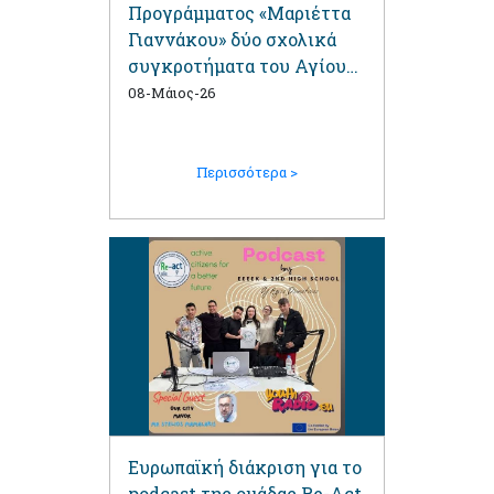
Προγράμματος «Μαριέττα
Γιαννάκου» δύο σχολικά
συγκροτήματα του Αγίου
Δημητρίου
08-Μάιος-26
Περισσότερα >
Ευρωπαϊκή διάκριση για το
podcast της ομάδας Re-Act