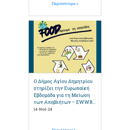
Περισσότερα >
Ο Δήμος Αγίου Δημητρίου
στηρίζει την Ευρωπαϊκή
Εβδομάδα για τη Μείωση
των Αποβλήτων – EWWR
2024| 18-22/11/24
14-Νοέ-24
Περισσότερα >